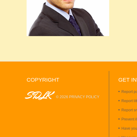
COPYRIGHT
GET
I
SDLK
Report po
©
2026
PRIVACY POLICY
Report lit
Report s
Prevent i
Have you