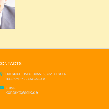
CONTACTS
FRIEDRICH-LIST-STRASSE 9, 78234 ENGEN
TELEFON: +49 7733 92323-0
E-MAIL:
kontakt@sdlk.de