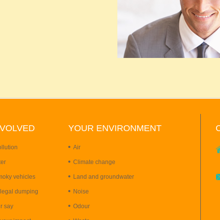
NVOLVED
YOUR
ENVIRONMENT
llution
Air
ter
Climate change
moky vehicles
Land and groundwater
llegal dumping
Noise
r say
Odour