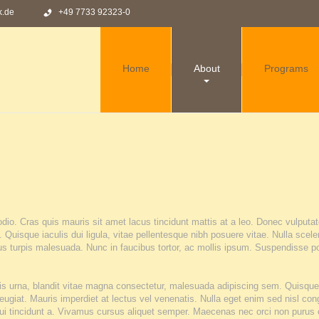
k.de
+49 7733 92323-0
Home
About
Programs
HISTORY
TEAM
FAQS
TEMPLATE
SETTINGS
dio. Cras quis mauris sit amet lacus tincidunt mattis at a leo. Donec vulputat
. Quisque iaculis dui ligula, vitae pellentesque nibh posuere vitae. Nulla sce
cus turpis malesuada. Nunc in faucibus tortor, ac mollis ipsum. Suspendisse 
turpis urna, blandit vitae magna consectetur, malesuada adipiscing sem. Quisqu
iat. Mauris imperdiet at lectus vel venenatis. Nulla eget enim sed nisl congue
ui tincidunt a. Vivamus cursus aliquet semper. Maecenas nec orci non purus 