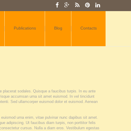
Publications
Blog
Contacts
e placerat sodales. Quisque a faucibus turpis. In eu ante
lerisque accumsan urna sit amet euismod. In vel tincidunt
potenti. Sed ullamcorper euismod dolor et euismod. Aenean
e euismod urna enim, vitae pulvinar nunc dapibus sit amet.
 adipiscing. Ut faucibus diam turpis, non porttitor felis
consectetur cursus. Nulla a diam eros. Vestibulum egestas