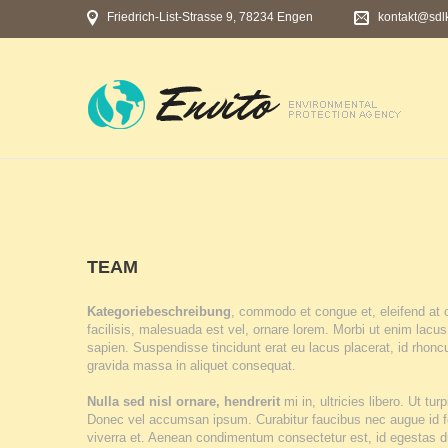
Friedrich-List-Strasse 9, 78234 Engen
kontakt@sdl
TEAM
Kategoriebeschreibung
, commodo et congue et, eleifend at o
facilisis, malesuada est vel, ornare lorem. Morbi ut enim lacus
sapien. Suspendisse tincidunt erat eu lacus placerat, id rhon
gravida massa in aliquet consequat.
Nulla sed nisl ornare, hendrerit
mi in, ultricies libero. Ut 
Donec vel accumsan ipsum. Curabitur faucibus nec augue id feug
viverra et. Aenean condimentum consectetur est, id egestas d