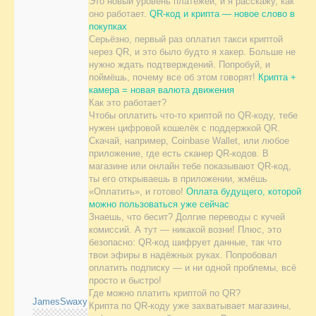
Это новый уровень платежей, и я расскажу, как
оно работает.
QR-код и крипта — новое слово в
покупках
Серьёзно, первый раз оплатил такси криптой
через QR, и это было будто я хакер. Больше не
нужно ждать подтверждений. Попробуй, и
поймёшь, почему все об этом говорят!
Крипта +
камера = новая валюта движения
Как это работает?
Чтобы оплатить что-то криптой по QR-коду, тебе
нужен цифровой кошелёк с поддержкой QR.
Скачай, например, Coinbase Wallet, или любое
приложение, где есть сканер QR-кодов. В
магазине или онлайн тебе показывают QR-код,
ты его открываешь в приложении, жмёшь
«Оплатить», и готово!
Оплата будущего, которой
можно пользоваться уже сейчас
Знаешь, что бесит? Долгие переводы с кучей
комиссий. А тут — никакой возни! Плюс, это
безопасно: QR-код шифрует данные, так что
твои эфиры в надёжных руках. Попробовал
оплатить подписку — и ни одной проблемы, всё
просто и быстро!
Где можно платить криптой по QR?
JamesSwaxy
Крипта по QR-коду уже захватывает магазины,