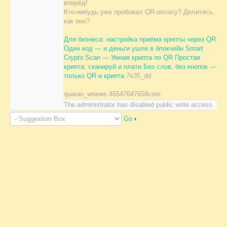
вперёд!
Кто-нибудь уже пробовал QR-оплату? Делитесь,
как оно?
Для бизнеса: настройка приёма крипты через QR
Один код — и деньги ушли в блокчейн
Smart
Crypto Scan — Умная крипта по QR
Простая
крипта: сканируй и плати
Без слов, без кнопок —
только QR и крипта
7e35_dd
quaran_wnews.45547647658com
The administrator has disabled public write access.
Go