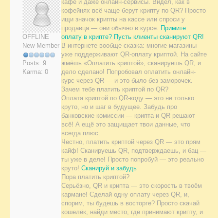
кафе и даже онлайн-сервисы. Видел, как в
кофейнях всё чаще берут крипту по QR? Просто
ищи значок крипты на кассе или спроси у
продавца — они обычно в курсе.
Примите
OFFLINE
оплату в крипте? Пусть клиенты сканируют QR!
New Member
В интернете вообще сказка: многие магазины
уже поддерживают QR-оплату криптой. На сайте
Posts: 9
жмёшь «Оплатить криптой», сканируешь QR, и
Karma: 0
дело сделано! Попробовал оплатить онлайн-
курс через QR — и это было без заморочек.
Зачем тебе платить криптой по QR?
Оплата криптой по QR-коду — это не только
круто, но и шаг в будущее. Забудь про
банковские комиссии — крипта и QR решают
всё! А ещё это защищает твои данные, что
всегда плюс.
Честно, платить криптой через QR — это прям
кайф! Сканируешь QR, подтверждаешь, и бац —
ты уже в деле! Просто попробуй — это реально
круто!
Сканируй и забудь
Пора платить криптой?
Серьёзно, QR и крипта — это скорость в твоём
кармане! Сделай одну оплату через QR, и,
спорим, ты будешь в восторге? Просто скачай
кошелёк, найди место, где принимают крипту, и